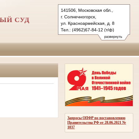
141506, Московская обл.,
г. Солнечногорск,
ЫЙ СУД
ул. Красноармейская, д. 8
Тел.: (4962)67-84-12 (т/ф)
(4962)67-84-13
развернуть
(4962)67-84-14
sgvs.mo@sudrf.ru
Запросы ОПФР по постановлению
Правительства РФ от 28.06.2021 №
1037